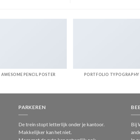
AWESOME PENCIL POSTER
PORTFOLIO TYPOGRAPHY
PARKEREN
BE
De trein stopt letterlijk onder je kantoor.
Bij 
Makkelijker kan het niet.
ande
Maar met de auto kan natuurlijk ook.
In o