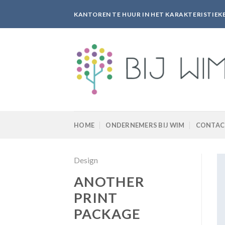
Ga
KANTOREN TE HUUR IN HET KARAKTERISTIE
naar
inhoud
HOME
ONDERNEMERS BIJ WIM
CONTAC
Design
ANOTHER
PRINT
PACKAGE