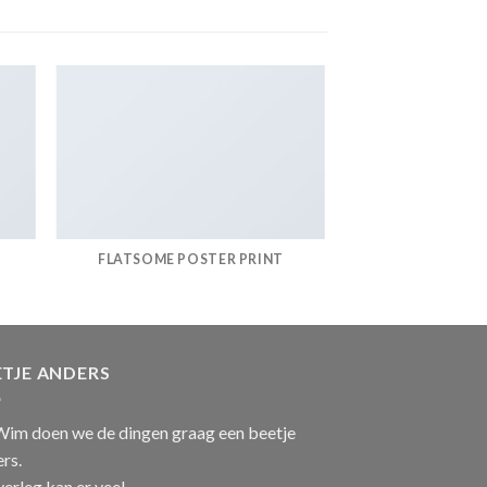
FLATSOME POSTER PRINT
ETJE ANDERS
Wim doen we de dingen graag een beetje
rs.
verleg kan er veel.